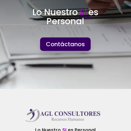
Lo Nuestro
Si
es
Personal
Contáctanos
Lo Nuestro
SI
es Personal