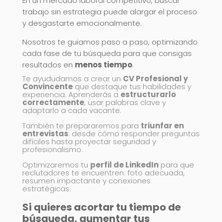
En un mercado laboral competitivo, buscar
trabajo sin estrategia puede alargar el proceso
y desgastarte emocionalmente.
Nosotros te guiamos paso a paso, optimizando
cada fase de tu búsqueda para que consigas
resultados en
menos tiempo
.
Te ayududamos a crear un
CV Profesional y
Convincente
que destaque tus habilidades y
experiencia. Aprenderás a
estructurarlo
correctamente
, usar palabras clave y
adaptarlo a cada vacante.
También te prepararemos para
triunfar en
entrevistas
: desde cómo responder preguntas
difíciles hasta proyectar seguridad y
profesionalismo.
Optimizaremos tu
perfil de LinkedIn
para que
reclutadores te encuentren: foto adecuada,
resumen impactante y conexiones
estratégicas.
Si quieres
acortar tu tiempo de
búsqueda
, aumentar tus