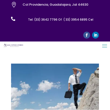

Col Providencia, Guadalajara, Jal 44630

Tel: (33) 3642 7796 Of ( 33) 3954 6895 Cel