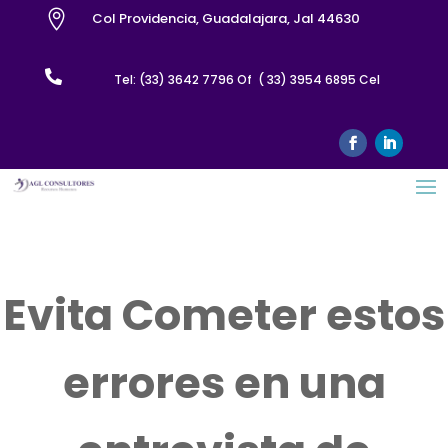

Col Providencia, Guadalajara, Jal 44630

Tel: (33) 3642 7796 Of ( 33) 3954 6895 Cel
Evita Cometer estos
errores en una